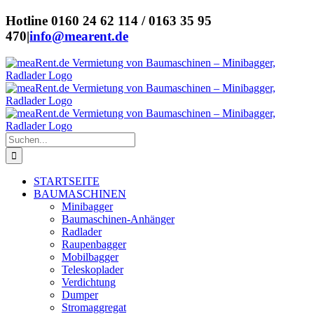
Zum
Hotline 0160 24 62 114 / 0163 35 95
Inhalt
470
|
info@mearent.de
springen
Suche
nach:
STARTSEITE
BAUMASCHINEN
Minibagger
Baumaschinen-Anhänger
Radlader
Raupenbagger
Mobilbagger
Teleskoplader
Verdichtung
Dumper
Stromaggregat