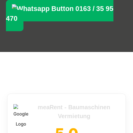
0163 / 35 95
470
meaRent - Baumaschinen
Vermietung