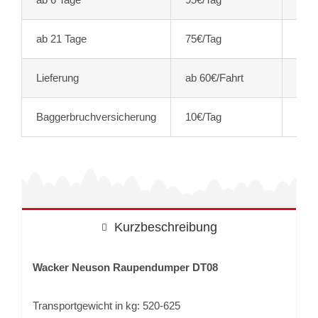
ab 21 Tage
75€/Tag
89,2
Lieferung
ab 60€/Fahrt
ab 7
Baggerbruchversicherung
10€/Tag
11,9
Kurzbeschreibung
Wacker Neuson Raupendumper DT08
Transportgewicht in kg: 520-625