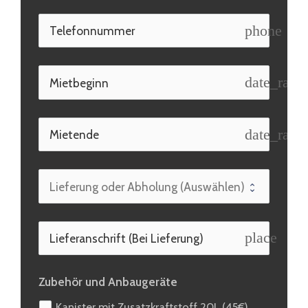
phone
date_rang
date_rang
place
Zubehör und Anbaugeräte
Kanister mit Zusatzkraftstoff 20L (45€)