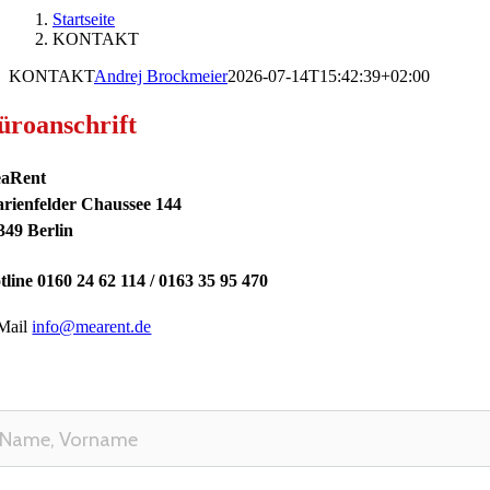
Startseite
KONTAKT
KONTAKT
Andrej Brockmeier
2026-07-14T15:42:39+02:00
üroanschrift
aRent
rienfelder Chaussee 144
349 Berlin
tline 0160 24 62 114 / 0163 35 95 470
Mail
info@mearent.de
ontaktformular