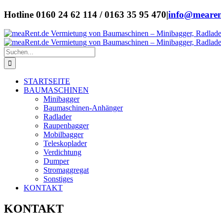
Zum
Hotline 0160 24 62 114 / 0163 35 95 470
|
info@mearen
Inhalt
springen
Suche
nach:
STARTSEITE
BAUMASCHINEN
Minibagger
Baumaschinen-Anhänger
Radlader
Raupenbagger
Mobilbagger
Teleskoplader
Verdichtung
Dumper
Stromaggregat
Sonstiges
KONTAKT
KONTAKT