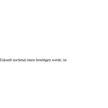
Hacked by Ramzan K
 Zukunft nochmal einen benötigen werde, ist
Schneller, sauberer A