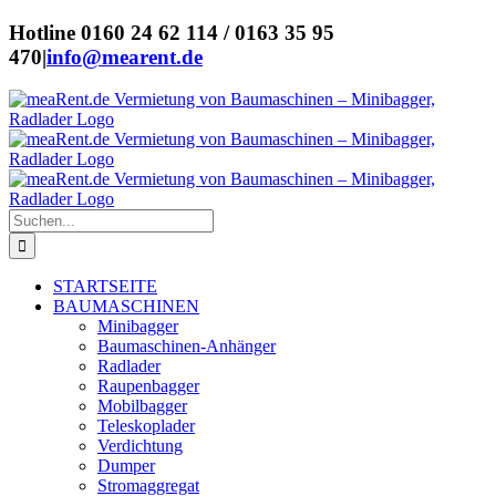
Zum
Hotline 0160 24 62 114 / 0163 35 95
Inhalt
470
|
info@mearent.de
springen
Suche
nach:
STARTSEITE
BAUMASCHINEN
Minibagger
Baumaschinen-Anhänger
Radlader
Raupenbagger
Mobilbagger
Teleskoplader
Verdichtung
Dumper
Stromaggregat