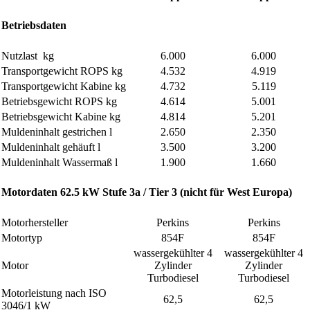
Betriebsdaten
Nutzlast
kg
6.000
6.000
Transportgewicht ROPS
kg
4.532
4.919
Transportgewicht Kabine
kg
4.732
5.119
Betriebsgewicht ROPS
kg
4.614
5.001
Betriebsgewicht Kabine
kg
4.814
5.201
Muldeninhalt gestrichen
l
2.650
2.350
Muldeninhalt gehäuft
l
3.500
3.200
Muldeninhalt Wassermaß
l
1.900
1.660
Motordaten 62.5 kW Stufe 3a / Tier 3 (nicht für West Europa)
Motorhersteller
Perkins
Perkins
Motortyp
854F
854F
wassergekühlter 4
wassergekühlter 4
Motor
Zylinder
Zylinder
Turbodiesel
Turbodiesel
Motorleistung nach ISO
62,5
62,5
3046/1
kW