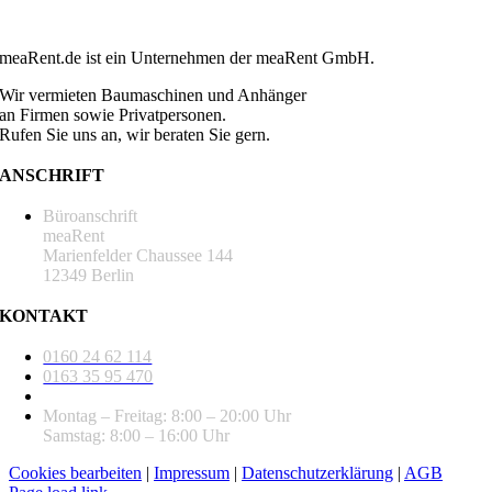
meaRent.de ist ein Unternehmen der meaRent GmbH.
Wir vermieten Baumaschinen und Anhänger
an Firmen sowie Privatpersonen.
Rufen Sie uns an, wir beraten Sie gern.
ANSCHRIFT
Büroanschrift
meaRent
Marienfelder Chaussee 144
12349 Berlin
KONTAKT
0160 24 62 114
0163 35 95 470
info@mearent.de
Montag – Freitag: 8:00 – 20:00 Uhr
Samstag: 8:00 – 16:00 Uhr
Cookies bearbeiten
|
Impressum
|
Datenschutzerklärung
|
AGB