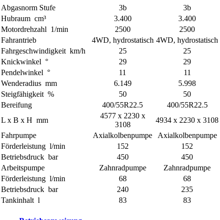
Abgasnorm Stufe
3b
3b
Hubraum
cm³
3.400
3.400
Motordrehzahl
1/min
2500
2500
Fahrantrieb
4WD, hydrostatisch
4WD, hydrostatisch
Fahrgeschwindigkeit
km/h
25
25
Knickwinkel
°
29
29
Pendelwinkel
°
11
11
Wenderadius
mm
6.149
5.998
Steigfähigkeit
%
50
50
Bereifung
400/55R22.5
400/55R22.5
4577 x 2230 x
L x B x H
mm
4934 x 2230 x 3108
3108
Fahrpumpe
Axialkolbenpumpe
Axialkolbenpumpe
Förderleistung
l/min
152
152
Betriebsdruck
bar
450
450
Arbeitspumpe
Zahnradpumpe
Zahnradpumpe
Förderleistung
l/min
68
68
Betriebsdruck
bar
240
235
Tankinhalt
l
83
83