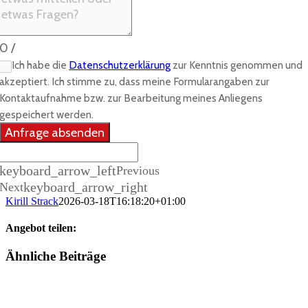
0
/
Ich habe die
Datenschutzerklärung
zur Kenntnis genommen und
akzeptiert. Ich stimme zu, dass meine Formularangaben zur
Kontaktaufnahme bzw. zur Bearbeitung meines Anliegens
gespeichert werden.
Anfrage absenden
keyboard_arrow_left
Previous
keyboard_arrow_right
Next
Kirill Strack
2026-03-18T16:18:20+01:00
Angebot teilen:
Facebook
X
WhatsApp
Pinterest
E-
Ähnliche Beiträge
Mail